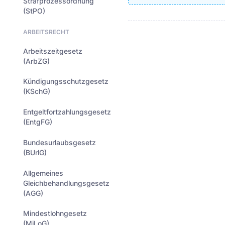
Strafprozessordnung
(StPO)
ARBEITSRECHT
Arbeitszeitgesetz
(ArbZG)
Kündigungsschutzgesetz
(KSchG)
Entgeltfortzahlungsgesetz
(EntgFG)
Bundesurlaubsgesetz
(BUrlG)
Allgemeines
Gleichbehandlungsgesetz
(AGG)
Mindestlohngesetz
(MiLoG)