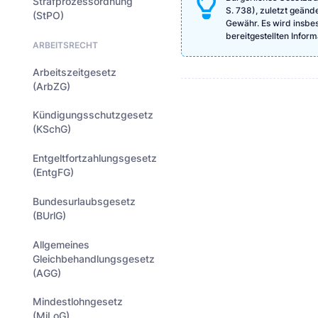
Strafprozessordnung
S. 738), zuletzt geänd
(StPO)
Gewähr. Es wird insbeso
bereitgestellten Info
ARBEITSRECHT
Arbeitszeitgesetz
(ArbZG)
Kündigungsschutzgesetz
(KSchG)
Entgeltfortzahlungsgesetz
(EntgFG)
Bundesurlaubsgesetz
(BUrlG)
Allgemeines
Gleichbehandlungsgesetz
(AGG)
Mindestlohngesetz
(MiLoG)