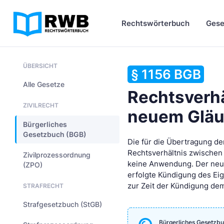
Rechtswörterbuch
Gese
ÜBERSICHT
§ 1156 BGB
Alle Gesetze
Rechtsverh
ZIVILRECHT
neuem Gläu
Bürgerliches
Gesetzbuch (BGB)
Die für die Übertragung de
Rechtsverhältnis zwische
Zivilprozessordnung
keine Anwendung. Der neu
(ZPO)
erfolgte Kündigung des Eig
zur Zeit der Kündigung de
STRAFRECHT
Strafgesetzbuch (StGB)
Bürgerliches Gesetzbu