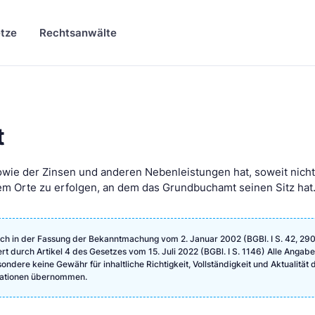
tze
Rechtsanwälte
t
owie der Zinsen und anderen Nebenleistungen hat, soweit nicht
em Orte zu erfolgen, an dem das Grundbuchamt seinen Sitz hat
ch in der Fassung der Bekanntmachung vom 2. Januar 2002 (BGBl. I S. 42, 290
ert durch Artikel 4 des Gesetzes vom 15. Juli 2022 (BGBl. I S. 1146) Alle Angab
ndere keine Gewähr für inhaltliche Richtigkeit, Vollständigkeit und Aktualität 
rmationen übernommen.