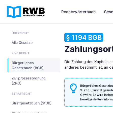
Rechtswörterbuch
Gese
ÜBERSICHT
§ 1194 BGB
Alle Gesetze
Zahlungsor
ZIVILRECHT
Die Zahlung des Kapitals s
Bürgerliches
anderes bestimmt ist, an d
Gesetzbuch (BGB)
Zivilprozessordnung
(ZPO)
Bürgerliches Gesetzbu
S. 738), zuletzt geänd
STRAFRECHT
Gewähr. Es wird insbeso
bereitgestellten Info
Strafgesetzbuch (StGB)