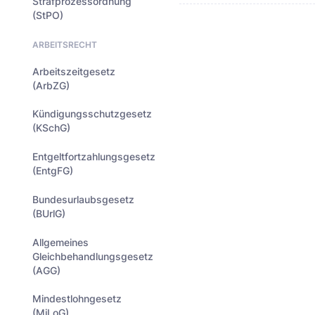
Strafprozessordnung
(StPO)
ARBEITSRECHT
Arbeitszeitgesetz
(ArbZG)
Kündigungsschutzgesetz
(KSchG)
Entgeltfortzahlungsgesetz
(EntgFG)
Bundesurlaubsgesetz
(BUrlG)
Allgemeines
Gleichbehandlungsgesetz
(AGG)
Mindestlohngesetz
(MiLoG)