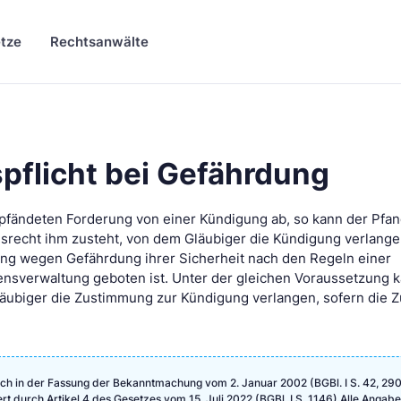
tze
Rechtsanwälte
flicht bei Gefährdung
erpfändeten Forderung von einer Kündigung ab, so kann der Pfan
gsrecht ihm zusteht, von dem Gläubiger die Kündigung verlang
ung wegen Gefährdung ihrer Sicherheit nach den Regeln einer
verwaltung geboten ist. Unter der gleichen Voraussetzung k
äubiger die Zustimmung zur Kündigung verlangen, sofern die
ch in der Fassung der Bekanntmachung vom 2. Januar 2002 (BGBl. I S. 42, 290
ert durch Artikel 4 des Gesetzes vom 15. Juli 2022 (BGBl. I S. 1146) Alle Angab