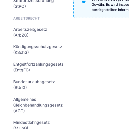
Strafprozessordnung
Gewähr. Es wird insbeso
(StPO)
bereitgestellten Info
ARBEITSRECHT
Arbeitszeitgesetz
(ArbZG)
Kündigungsschutzgesetz
(KSchG)
Entgeltfortzahlungsgesetz
(EntgFG)
Bundesurlaubsgesetz
(BUrlG)
Allgemeines
Gleichbehandlungsgesetz
(AGG)
Mindestlohngesetz
(MiLoG)