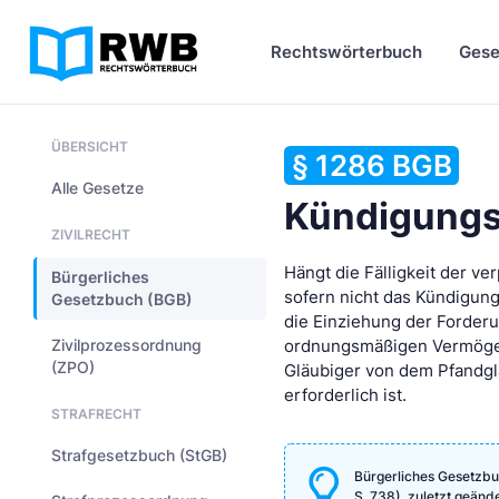
Rechtswörterbuch
Gese
ÜBERSICHT
§ 1286 BGB
Alle Gesetze
Kündigungsp
ZIVILRECHT
Hängt die Fälligkeit der v
Bürgerliches
sofern nicht das Kündigun
Gesetzbuch (BGB)
die Einziehung der Forder
Zivilprozessordnung
ordnungsmäßigen Vermögens
(ZPO)
Gläubiger von dem Pfandgl
erforderlich ist.
STRAFRECHT
Strafgesetzbuch (StGB)
Bürgerliches Gesetzbu
S. 738), zuletzt geänd