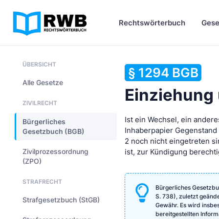
Rechtswörterbuch
Gese
ÜBERSICHT
§ 1294 BGB
Alle Gesetze
Einziehung
ZIVILRECHT
Ist ein Wechsel, ein ander
Bürgerliches
Inhaberpapier Gegenstand 
Gesetzbuch (BGB)
2 noch nicht eingetreten si
Zivilprozessordnung
ist, zur Kündigung berechti
(ZPO)
STRAFRECHT
Bürgerliches Gesetzbu
S. 738), zuletzt geänd
Strafgesetzbuch (StGB)
Gewähr. Es wird insbeso
bereitgestellten Info