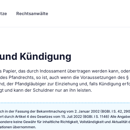
tze
Rechtsanwälte
 und Kündigung
es Papier, das durch Indossament übertragen werden kann, oder
des Pfandrechts, so ist, auch wenn die Voraussetzungen des §
nd, der Pfandgläubiger zur Einziehung und, falls Kündigung erf
gt und kann der Schuldner nur an ihn leisten.
ch in der Fassung der Bekanntmachung vom 2. Januar 2002 (BGBl. I S. 42, 290
ert durch Artikel 4 des Gesetzes vom 15. Juli 2022 (BGBl. I S. 1146) Alle Angab
ndere keine Gewähr für inhaltliche Richtigkeit, Vollständigkeit und Aktualität 
rmationen übernommen.