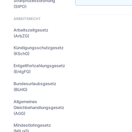
Strafprozessordnung
(StPO)
ARBEITSRECHT
Arbeitszeitgesetz
(ArbZG)
Kündigungsschutzgesetz
(KSchG)
Entgeltfortzahlungsgesetz
(EntgFG)
Bundesurlaubsgesetz
(BUrlG)
Allgemeines
Gleichbehandlungsgesetz
(AGG)
Mindestlohngesetz
(MiLoG)