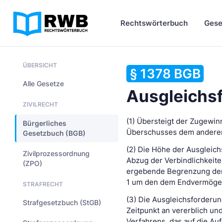
Rechtswörterbuch
Gese
ÜBERSICHT
§ 1378 BGB
Alle Gesetze
Ausgleichs
ZIVILRECHT
(1) Übersteigt der Zugewin
Bürgerliches
Überschusses dem anderen 
Gesetzbuch (BGB)
(2) Die Höhe der Ausgleic
Zivilprozessordnung
Abzug der Verbindlichkeite
(ZPO)
ergebende Begrenzung der 
1 um den dem Endvermöge
STRAFRECHT
(3) Die Ausgleichsforderun
Strafgesetzbuch (StGB)
Zeitpunkt an vererblich un
Verfahrens, das auf die Auf