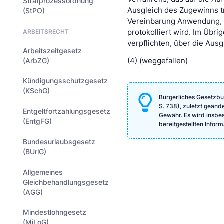
Strafprozessordnung
Ausgleich des Zugewinns tr
(StPO)
Vereinbarung Anwendung, d
ARBEITSRECHT
protokolliert wird. Im Übr
verpflichten, über die Aus
Arbeitszeitgesetz
(ArbZG)
(4) (weggefallen)
Kündigungsschutzgesetz
(KSchG)
Bürgerliches Gesetzbu
S. 738), zuletzt geänd
Entgeltfortzahlungsgesetz
Gewähr. Es wird insbeso
(EntgFG)
bereitgestellten Info
Bundesurlaubsgesetz
(BUrlG)
Allgemeines
Gleichbehandlungsgesetz
(AGG)
Mindestlohngesetz
(MiLoG)