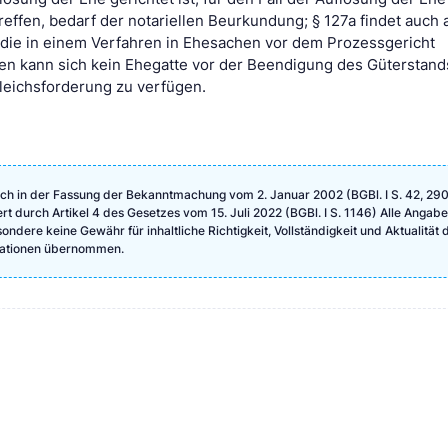
effen, bedarf der notariellen Beurkundung; § 127a findet auch 
ie in einem Verfahren in Ehesachen vor dem Prozessgericht
igen kann sich kein Ehegatte vor der Beendigung des Güterstand
gleichsforderung zu verfügen.
ch in der Fassung der Bekanntmachung vom 2. Januar 2002 (BGBl. I S. 42, 290
ert durch Artikel 4 des Gesetzes vom 15. Juli 2022 (BGBl. I S. 1146) Alle Angab
ndere keine Gewähr für inhaltliche Richtigkeit, Vollständigkeit und Aktualität 
rmationen übernommen.