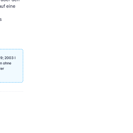
auf eine
s
9; 2003 I
en ohne
der