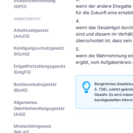
Strafprozessordnung
wenn der andere Ehegatte s
(StPO)
für die Zukunft eine erheb
ARBEITSRECHT
4.
wenn das Gesamtgut durch 
Arbeitszeitgesetz
sind und diesem im Verhält
(ArbZG)
überschuldet ist, dass sein
Kündigungsschutzgesetz
5.
(KSchG)
wenn die Wahrnehmung eine
ergibt, vom Aufgabenkreis 
Entgeltfortzahlungsgesetz
(EntgFG)
Bundesurlaubsgesetz
Bürgerliches Gesetzbu
S. 738), zuletzt geänd
(BUrlG)
Gewähr. Es wird insbeso
bereitgestellten Info
Allgemeines
Gleichbehandlungsgesetz
(AGG)
Mindestlohngesetz
(MiLoG)