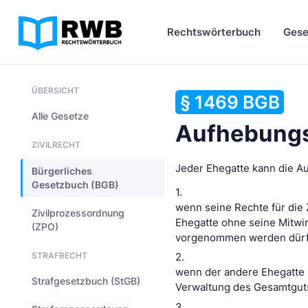
Rechtswörterbuch
Gese
ÜBERSICHT
§ 1469 BGB
Alle Gesetze
Aufhebung
ZIVILRECHT
Jeder Ehegatte kann die A
Bürgerliches
Gesetzbuch (BGB)
1.
wenn seine Rechte für die
Zivilprozessordnung
Ehegatte ohne seine Mitwi
(ZPO)
vorgenommen werden dürf
STRAFRECHT
2.
wenn der andere Ehegatte 
Strafgesetzbuch (StGB)
Verwaltung des Gesamtgut
3.