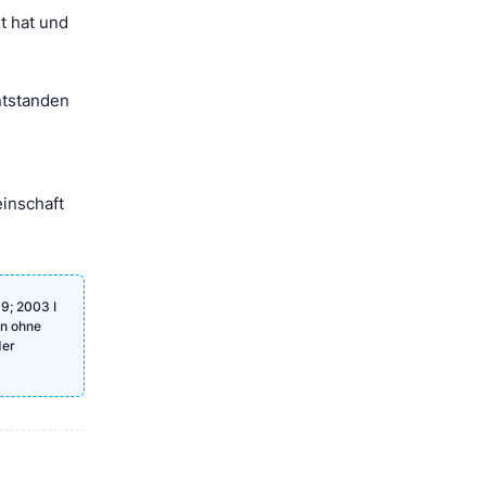
t hat und
ntstanden
inschaft
9; 2003 I
en ohne
der