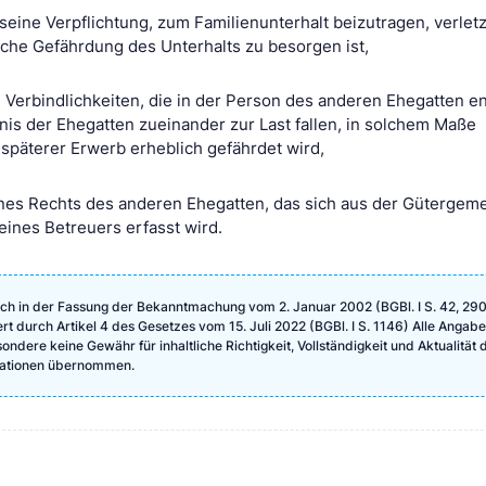
eine Verpflichtung, zum Familienunterhalt beizutragen, verletz
liche Gefährdung des Unterhalts zu besorgen ist,
Verbindlichkeiten, die in der Person des anderen Ehegatten e
nis der Ehegatten zueinander zur Last fallen, in solchem Maße
 späterer Erwerb erheblich gefährdet wird,
s Rechts des anderen Ehegatten, das sich aus der Gütergeme
eines Betreuers erfasst wird.
ch in der Fassung der Bekanntmachung vom 2. Januar 2002 (BGBl. I S. 42, 290
ert durch Artikel 4 des Gesetzes vom 15. Juli 2022 (BGBl. I S. 1146) Alle Angab
ndere keine Gewähr für inhaltliche Richtigkeit, Vollständigkeit und Aktualität 
rmationen übernommen.