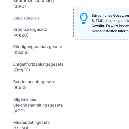
Strafprozessordnung
(StPO)
Bürgerliches Gesetzbu
ARBEITSRECHT
S. 738), zuletzt geänd
Gewähr. Es wird insbeso
Arbeitszeitgesetz
bereitgestellten Info
(ArbZG)
Kündigungsschutzgesetz
(KSchG)
Entgeltfortzahlungsgesetz
(EntgFG)
Bundesurlaubsgesetz
(BUrlG)
Allgemeines
Gleichbehandlungsgesetz
(AGG)
Mindestlohngesetz
(MiLoG)