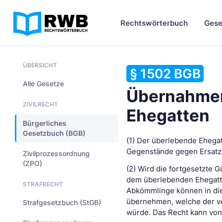
Rechtswörterbuch
Gese
ÜBERSICHT
§ 1502 BGB
Alle Gesetze
Übernahmer
ZIVILRECHT
Ehegatten
Bürgerliches
Gesetzbuch (BGB)
(1) Der überlebende Ehegat
Gegenstände gegen Ersatz 
Zivilprozessordnung
(ZPO)
(2) Wird die fortgesetzte 
dem überlebenden Ehegatten
STRAFRECHT
Abkömmlinge können in die
übernehmen, welche der ve
Strafgesetzbuch (StGB)
würde. Das Recht kann von