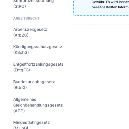
Strafprozessordnung
Gewähr. Es wird insbeso
(StPO)
bereitgestellten Info
ARBEITSRECHT
Arbeitszeitgesetz
(ArbZG)
Kündigungsschutzgesetz
(KSchG)
Entgeltfortzahlungsgesetz
(EntgFG)
Bundesurlaubsgesetz
(BUrlG)
Allgemeines
Gleichbehandlungsgesetz
(AGG)
Mindestlohngesetz
(MiLoG)