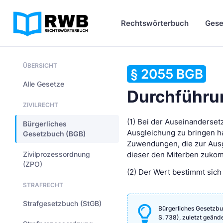
Rechtswörterbuch
Gese
ÜBERSICHT
§ 2055 BGB
Alle Gesetze
Durchführu
ZIVILRECHT
(1) Bei der Auseinanderse
Bürgerliches
Ausgleichung zu bringen ha
Gesetzbuch (BGB)
Zuwendungen, die zur Ausg
Zivilprozessordnung
dieser den Miterben zukomm
(ZPO)
(2) Der Wert bestimmt sich 
STRAFRECHT
Strafgesetzbuch (StGB)
Bürgerliches Gesetzbu
S. 738), zuletzt geänd