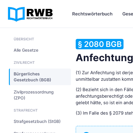
Rechtswörterbuch
Gese
ÜBERSICHT
§ 2080 BGB
Alle Gesetze
Anfechtung
ZIVILRECHT
(1) Zur Anfechtung ist der
Bürgerliches
unmittelbar zustatten kom
Gesetzbuch (BGB)
(2) Bezieht sich in den Fäl
Zivilprozessordnung
anfechtungsberechtigt oder
(ZPO)
gelebt hätte, so ist ein an
STRAFRECHT
(3) Im Falle des § 2079 ste
Strafgesetzbuch (StGB)