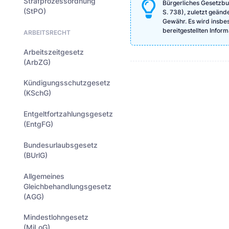
Strafprozessordnung
Bürgerliches Gesetzbu
(StPO)
S. 738), zuletzt geänd
Gewähr. Es wird insbeso
bereitgestellten Info
ARBEITSRECHT
Arbeitszeitgesetz
(ArbZG)
Kündigungsschutzgesetz
(KSchG)
Entgeltfortzahlungsgesetz
(EntgFG)
Bundesurlaubsgesetz
(BUrlG)
Allgemeines
Gleichbehandlungsgesetz
(AGG)
Mindestlohngesetz
(MiLoG)