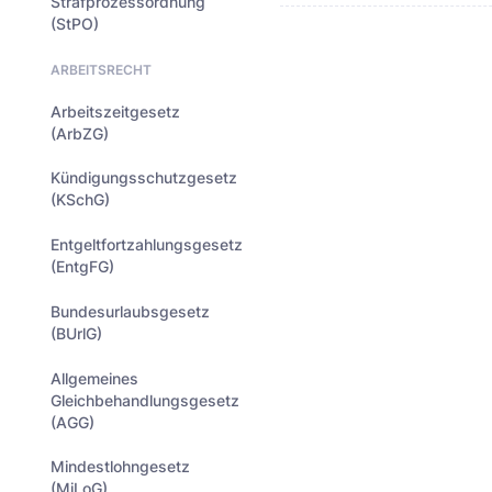
Strafprozessordnung
(StPO)
ARBEITSRECHT
Arbeitszeitgesetz
(ArbZG)
Kündigungsschutzgesetz
(KSchG)
Entgeltfortzahlungsgesetz
(EntgFG)
Bundesurlaubsgesetz
(BUrlG)
Allgemeines
Gleichbehandlungsgesetz
(AGG)
Mindestlohngesetz
(MiLoG)