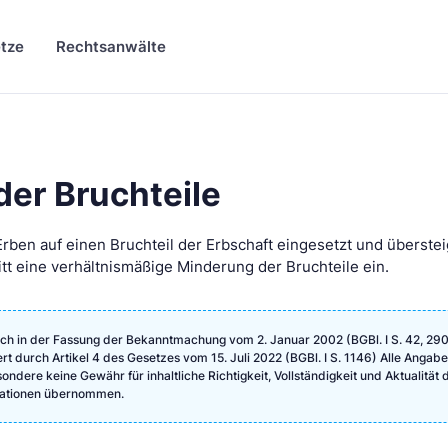
tze
Rechtsanwälte
er Bruchteile
Erben auf einen Bruchteil der Erbschaft eingesetzt und überste
itt eine verhältnismäßige Minderung der Bruchteile ein.
ch in der Fassung der Bekanntmachung vom 2. Januar 2002 (BGBl. I S. 42, 290
ert durch Artikel 4 des Gesetzes vom 15. Juli 2022 (BGBl. I S. 1146) Alle Angab
ndere keine Gewähr für inhaltliche Richtigkeit, Vollständigkeit und Aktualität 
rmationen übernommen.