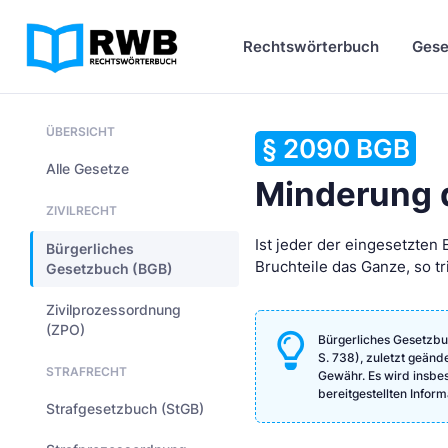
Rechtswörterbuch
Gese
ÜBERSICHT
§ 2090 BGB
Alle Gesetze
Minderung d
ZIVILRECHT
Ist jeder der eingesetzten 
Bürgerliches
Bruchteile das Ganze, so tr
Gesetzbuch (BGB)
Zivilprozessordnung
(ZPO)
Bürgerliches Gesetzbu
S. 738), zuletzt geänd
STRAFRECHT
Gewähr. Es wird insbeso
bereitgestellten Info
Strafgesetzbuch (StGB)