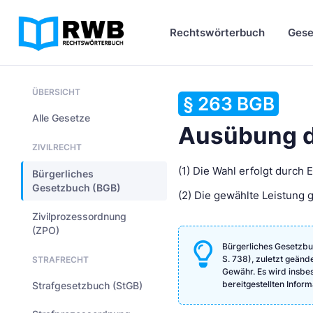
Rechtswörterbuch
Gese
ÜBERSICHT
§ 263 BGB
Alle Gesetze
Ausübung d
ZIVILRECHT
(1) Die Wahl erfolgt durch
Bürgerliches
Gesetzbuch (BGB)
(2) Die gewählte Leistung g
Zivilprozessordnung
(ZPO)
Bürgerliches Gesetzbu
S. 738), zuletzt geänd
STRAFRECHT
Gewähr. Es wird insbeso
bereitgestellten Info
Strafgesetzbuch (StGB)