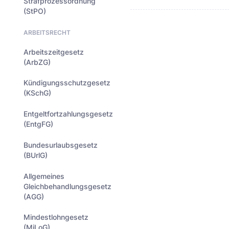
Strafprozessordnung
(StPO)
ARBEITSRECHT
Arbeitszeitgesetz
(ArbZG)
Kündigungsschutzgesetz
(KSchG)
Entgeltfortzahlungsgesetz
(EntgFG)
Bundesurlaubsgesetz
(BUrlG)
Allgemeines
Gleichbehandlungsgesetz
(AGG)
Mindestlohngesetz
(MiLoG)