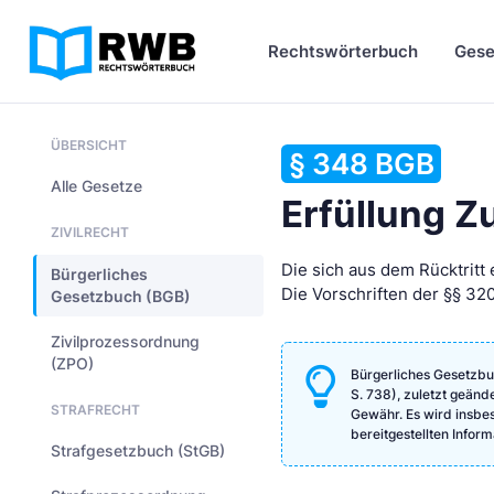
Rechtswörterbuch
Gese
ÜBERSICHT
§ 348 BGB
Alle Gesetze
Erfüllung 
ZIVILRECHT
Die sich aus dem Rücktritt
Bürgerliches
Die Vorschriften der §§ 3
Gesetzbuch (BGB)
Zivilprozessordnung
(ZPO)
Bürgerliches Gesetzbu
S. 738), zuletzt geänd
STRAFRECHT
Gewähr. Es wird insbeso
bereitgestellten Info
Strafgesetzbuch (StGB)