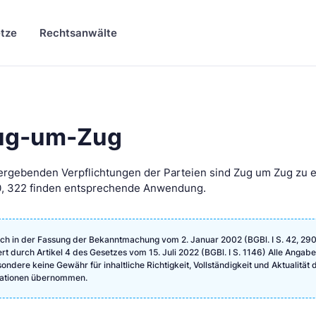
tze
Rechtsanwälte
Zug-um-Zug
 ergebenden Verpflichtungen der Parteien sind Zug um Zug zu e
20, 322 finden entsprechende Anwendung.
ch in der Fassung der Bekanntmachung vom 2. Januar 2002 (BGBl. I S. 42, 290
ert durch Artikel 4 des Gesetzes vom 15. Juli 2022 (BGBl. I S. 1146) Alle Angab
ndere keine Gewähr für inhaltliche Richtigkeit, Vollständigkeit und Aktualität 
rmationen übernommen.