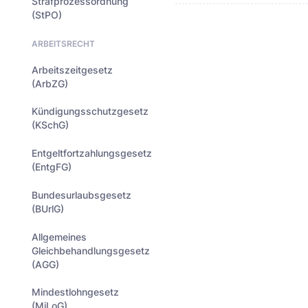
Strafprozessordnung
(StPO)
ARBEITSRECHT
Arbeitszeitgesetz
(ArbZG)
Kündigungsschutzgesetz
(KSchG)
Entgeltfortzahlungsgesetz
(EntgFG)
Bundesurlaubsgesetz
(BUrlG)
Allgemeines
Gleichbehandlungsgesetz
(AGG)
Mindestlohngesetz
(MiLoG)