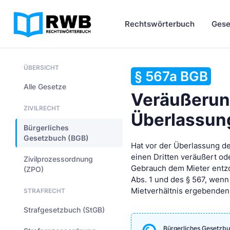
Rechtswörterbuch
Gese
ÜBERSICHT
§ 567a BGB
Alle Gesetze
Veräußerung
ZIVILRECHT
Überlassun
Bürgerliches
Gesetzbuch (BGB)
Hat vor der Überlassung d
einen Dritten veräußert o
Zivilprozessordnung
Gebrauch dem Mieter entzog
(ZPO)
Abs. 1 und des § 567, wen
Mietverhältnis ergebenden
STRAFRECHT
Strafgesetzbuch (StGB)
Bürgerliches Gesetzbu