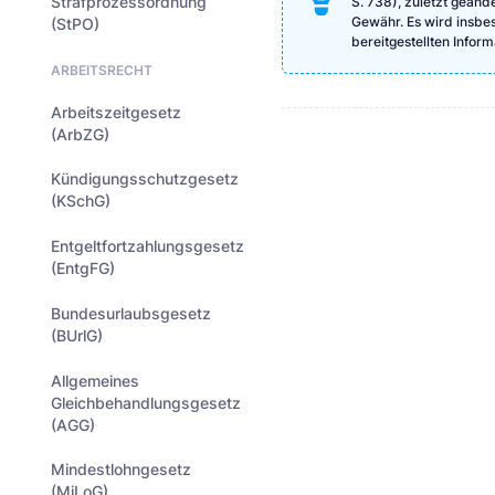
Strafprozessordnung
S. 738), zuletzt geänd
Gewähr. Es wird insbeso
(StPO)
bereitgestellten Info
ARBEITSRECHT
Arbeitszeitgesetz
(ArbZG)
Kündigungsschutzgesetz
(KSchG)
Entgeltfortzahlungsgesetz
(EntgFG)
Bundesurlaubsgesetz
(BUrlG)
Allgemeines
Gleichbehandlungsgesetz
(AGG)
Mindestlohngesetz
(MiLoG)