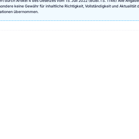
ert durch Artikel 4 des Gesetzes vom 15. Juli 2022 (BGBl. I S. 1146) Alle Angab
ndere keine Gewähr für inhaltliche Richtigkeit, Vollständigkeit und Aktualität 
rmationen übernommen.