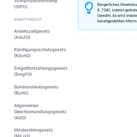
Strafprozessordnung
Bürgerliches Gesetzbu
(StPO)
S. 738), zuletzt geänd
Gewähr. Es wird insbeso
ARBEITSRECHT
bereitgestellten Info
Arbeitszeitgesetz
(ArbZG)
Kündigungsschutzgesetz
(KSchG)
Entgeltfortzahlungsgesetz
(EntgFG)
Bundesurlaubsgesetz
(BUrlG)
Allgemeines
Gleichbehandlungsgesetz
(AGG)
Mindestlohngesetz
(MiLoG)