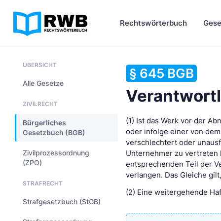
Rechtswörterbuch
Gese
ÜBERSICHT
§ 645 BGB
Alle Gesetze
Verantwortl
ZIVILRECHT
(1) Ist das Werk vor der A
Bürgerliches
oder infolge einer von dem
Gesetzbuch (BGB)
verschlechtert oder unaus
Zivilprozessordnung
Unternehmer zu vertreten h
(ZPO)
entsprechenden Teil der Ve
verlangen. Das Gleiche gil
STRAFRECHT
(2) Eine weitergehende Ha
Strafgesetzbuch (StGB)