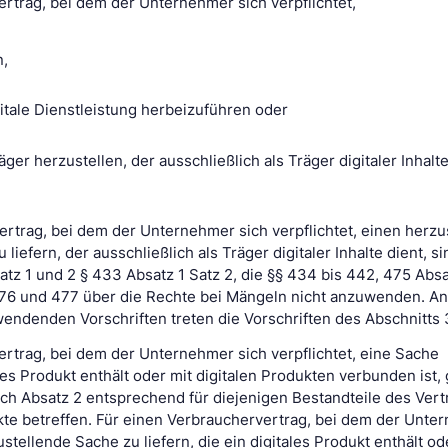
ertrag, bei dem der Unternehmer sich verpflichtet,
n,
gitale Dienstleistung herbeizuführen oder
ger herzustellen, der ausschließlich als Träger digitaler Inhalte
ertrag, bei dem der Unternehmer sich verpflichtet, einen herz
liefern, der ausschließlich als Träger digitaler Inhalte dient, si
tz 1 und 2 § 433 Absatz 1 Satz 2, die §§ 434 bis 442, 475 Absat
476 und 477 über die Rechte bei Mängeln nicht anzuwenden. An 
wendenden Vorschriften treten die Vorschriften des Abschnitts 3
ertrag, bei dem der Unternehmer sich verpflichtet, eine Sache
les Produkt enthält oder mit digitalen Produkten verbunden ist, g
 Absatz 2 entsprechend für diejenigen Bestandteile des Vert
kte betreffen. Für einen Verbrauchervertrag, bei dem der Unte
ustellende Sache zu liefern, die ein digitales Produkt enthält od