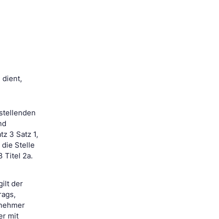
 dient,
ustellenden
nd
z 3 Satz 1,
die Stelle
 Titel 2a.
ilt der
rags,
rnehmer
er mit