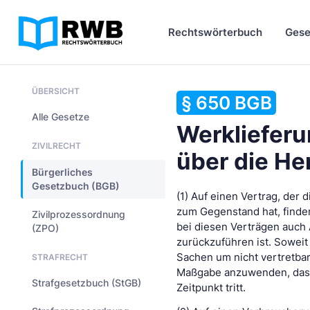
Rechtswörterbuch
Gese
ÜBERSICHT
§ 650 BGB
Alle Gesetze
Werklieferu
ZIVILRECHT
über die He
Bürgerliches
Gesetzbuch (BGB)
(1) Auf einen Vertrag, der
zum Gegenstand hat, finden
Zivilprozessordnung
bei diesen Verträgen auch
(ZPO)
zurückzuführen ist. Sowei
Sachen um nicht vertretbar
STRAFRECHT
Maßgabe anzuwenden, dass
Strafgesetzbuch (StGB)
Zeitpunkt tritt.