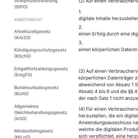
Strafprozessordnung
(2) Auf einen Verbraucherv
(StPO)
1.
digitale Inhalte herzustelle
ARBEITSRECHT
2.
Arbeitszeitgesetz
einen Erfolg durch eine di
(ArbZG)
3.
einen körperlichen Datenträ
Kündigungsschutzgesetz
(KSchG)
Entgeltfortzahlungsgesetz
(3) Auf einen Verbraucherv
(EntgFG)
körperlichen Datenträger zu 
abweichend von Absatz 1 Sa
Bundesurlaubsgesetz
Absatz 4 bis 6 und die §§ 
(BUrlG)
der nach Satz 1 nicht anzu
Allgemeines
(4) Für einen Verbraucherv
Gleichbehandlungsgesetz
herzustellen, die ein digita
(AGG)
Anwendungsausschluss nach
welche die digitalen Produ
Mindestlohngesetz
sich verpflichtet, eine herz
(MiLoG)