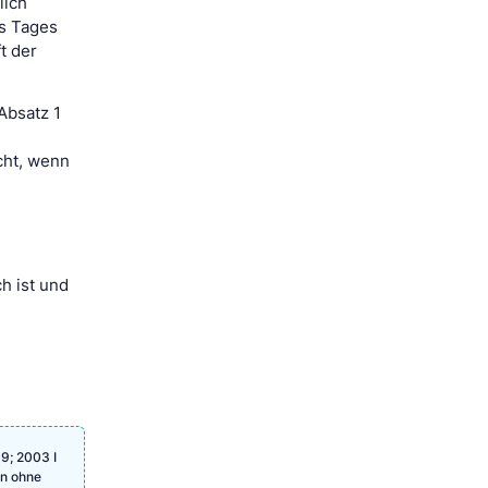
lich
es Tages
t der
Absatz 1
cht, wenn
h ist und
9; 2003 I
en ohne