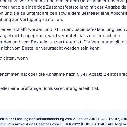
r nicht zu vertreten hat und den er dem Unternehmer unverzüg
ehmer hat die einseitige Zustandsfeststellung mit der Angabe d
n und sie zu unterschreiben sowie dem Besteller eine Abschrif
ellung zur Verfügung zu stellen.
ler verschafft worden und ist in der Zustandsfeststellung nach 
angel nicht angegeben, wird vermutet, dass dieser nach der
anden und vom Besteller zu vertreten ist. Die Vermutung gilt ni
 nicht vom Besteller verursacht worden sein kann.
trichten, wenn
genommen hat oder die Abnahme nach § 641 Absatz 2 entbehrlic
ler eine prüffähige Schlussrechnung erteilt hat.
ch in der Fassung der Bekanntmachung vom 2. Januar 2002 (BGBl. I S. 42, 290
ert durch Artikel 4 des Gesetzes vom 15. Juli 2022 (BGBl. I S. 1146) Alle Angab