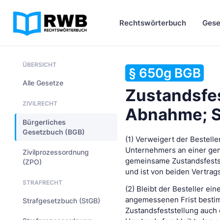
Rechtswörterbuch
Gese
ÜBERSICHT
§ 650g BGB
Alle Gesetze
Zustandsfes
ZIVILRECHT
Abnahme; S
Bürgerliches
Gesetzbuch (BGB)
(1) Verweigert der Bestell
Unternehmers an einer gem
Zivilprozessordnung
gemeinsame Zustandsfestst
(ZPO)
und ist von beiden Vertrag
STRAFRECHT
(2) Bleibt der Besteller e
angemessenen Frist bestim
Strafgesetzbuch (StGB)
Zustandsfeststellung auch e