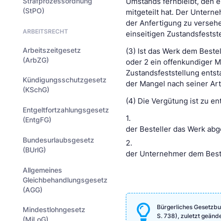
Strafprozessordnung
Umstands fernbleibt, den e
(StPO)
mitgeteilt hat. Der Untern
der Anfertigung zu versehe
ARBEITSRECHT
einseitigen Zustandsfestst
Arbeitszeitgesetz
(3) Ist das Werk dem Bestel
(ArbZG)
oder 2 ein offenkundiger M
Zustandsfeststellung entst
Kündigungsschutzgesetz
der Mangel nach seiner Art
(KSchG)
(4) Die Vergütung ist zu en
Entgeltfortzahlungsgesetz
1.
(EntgFG)
der Besteller das Werk ab
Bundesurlaubsgesetz
2.
(BUrlG)
der Unternehmer dem Bestel
Allgemeines
Gleichbehandlungsgesetz
(AGG)
Bürgerliches Gesetzbu
Mindestlohngesetz
S. 738), zuletzt geänd
(MiLoG)