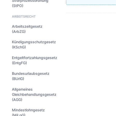
Strafprozessordnung
(StPO)
ARBEITSRECHT
Arbeitszeitgesetz
(ArbZG)
Kündigungsschutzgesetz
(KSchG)
Entgeltfortzahlungsgesetz
(EntgFG)
Bundesurlaubsgesetz
(BUrlG)
Allgemeines
Gleichbehandlungsgesetz
(AGG)
Mindestlohngesetz
(MiLoG)