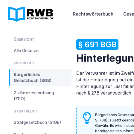
Rechtswörterbuch
Gese
ÜBERSICHT
§ 691 BGB
Alle Gesetze
Hinterlegun
ZIVILRECHT
Der Verwahrer ist im Zweife
Bürgerliches
Ist die Hinterlegung bei ei
Gesetzbuch (BGB)
Hinterlegung zur Last falle
Zivilprozessordnung
nach § 278 verantwortlich.
(ZPO)
STRAFRECHT
Bürgerliches Gesetzbu
S. 738), zuletzt geänd
Strafgesetzbuch (StGB)
Gewähr. Es wird insbeso
bereitgestellten Info