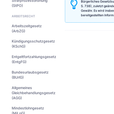
Strafprozessordnung
Bürgerliches Gesetzbu
(StPO)
S. 738), zuletzt geänd
Gewähr. Es wird insbeso
bereitgestellten Info
ARBEITSRECHT
Arbeitszeitgesetz
(ArbZG)
Kündigungsschutzgesetz
(KSchG)
Entgeltfortzahlungsgesetz
(EntgFG)
Bundesurlaubsgesetz
(BUrlG)
Allgemeines
Gleichbehandlungsgesetz
(AGG)
Mindestlohngesetz
(MiLoG)