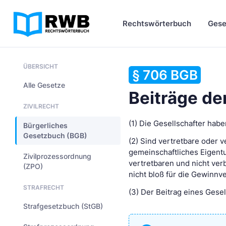
Rechtswörterbuch
Gese
ÜBERSICHT
§ 706 BGB
Alle Gesetze
Beiträge de
ZIVILRECHT
(1) Die Gesellschafter hab
Bürgerliches
Gesetzbuch (BGB)
(2) Sind vertretbare oder 
gemeinschaftliches Eigentu
Zivilprozessordnung
vertretbaren und nicht ver
(ZPO)
nicht bloß für die Gewinnve
STRAFRECHT
(3) Der Beitrag eines Gese
Strafgesetzbuch (StGB)