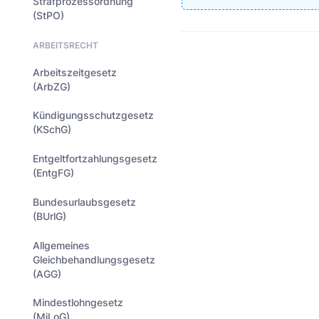
Strafprozessordnung
(StPO)
ARBEITSRECHT
Arbeitszeitgesetz
(ArbZG)
Kündigungsschutzgesetz
(KSchG)
Entgeltfortzahlungsgesetz
(EntgFG)
Bundesurlaubsgesetz
(BUrlG)
Allgemeines
Gleichbehandlungsgesetz
(AGG)
Mindestlohngesetz
(MiLoG)