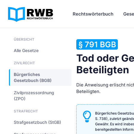
Rechtswörterbuch
Gese
ÜBERSICHT
§ 791 BGB
Alle Gesetze
Tod oder Ge
ZIVILRECHT
Beteiligten
Bürgerliches
Gesetzbuch (BGB)
Die Anweisung erlischt nic
Beteiligten.
Zivilprozessordnung
(ZPO)
STRAFRECHT
Bürgerliches Gesetzbu
S. 738), zuletzt geänd
Strafgesetzbuch (StGB)
Gewähr. Es wird insbeso
bereitgestellten Info