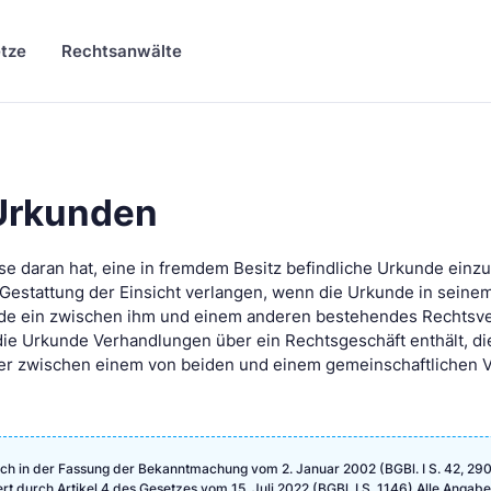
tze
Rechtsanwälte
 Urkunden
sse daran hat, eine in fremdem Besitz befindliche Urkunde einz
Gestattung der Einsicht verlangen, wenn die Urkunde in seine
unde ein zwischen ihm und einem anderen bestehendes Rechtsve
die Urkunde Verhandlungen über ein Rechtsgeschäft enthält, d
r zwischen einem von beiden und einem gemeinschaftlichen V
ch in der Fassung der Bekanntmachung vom 2. Januar 2002 (BGBl. I S. 42, 290
ert durch Artikel 4 des Gesetzes vom 15. Juli 2022 (BGBl. I S. 1146) Alle Angab