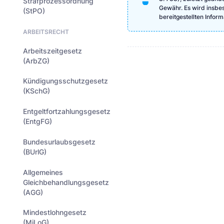
Strafprozessordnung
Gewähr. Es wird insbeso
(StPO)
bereitgestellten Info
ARBEITSRECHT
Arbeitszeitgesetz
(ArbZG)
Kündigungsschutzgesetz
(KSchG)
Entgeltfortzahlungsgesetz
(EntgFG)
Bundesurlaubsgesetz
(BUrlG)
Allgemeines
Gleichbehandlungsgesetz
(AGG)
Mindestlohngesetz
(MiLoG)