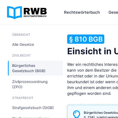
Rechtswörterbuch
Gese
ÜBERSICHT
§ 810 BGB
Alle Gesetze
Einsicht in
ZIVILRECHT
Wer ein rechtliches Intere
Bürgerliches
kann von dem Besitzer die 
Gesetzbuch (BGB)
errichtet oder in der Urk
Zivilprozessordnung
beurkundet ist oder wenn 
(ZPO)
ihm und einem anderen ode
gepflogen worden sind.
STRAFRECHT
Strafgesetzbuch (StGB)
Bürgerliches Gesetzbu
S. 738), zuletzt geänd