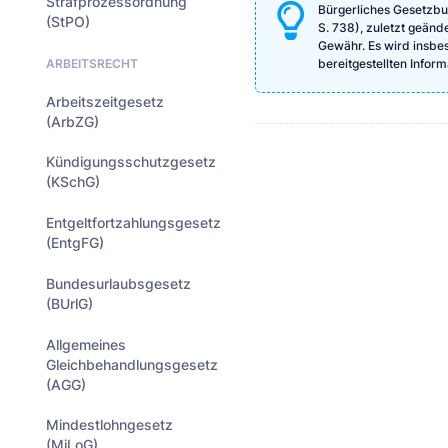
Strafprozessordnung
Bürgerliches Gesetzbu
(StPO)
S. 738), zuletzt geänd
Gewähr. Es wird insbeso
ARBEITSRECHT
bereitgestellten Info
Arbeitszeitgesetz
(ArbZG)
Kündigungsschutzgesetz
(KSchG)
Entgeltfortzahlungsgesetz
(EntgFG)
Bundesurlaubsgesetz
(BUrlG)
Allgemeines
Gleichbehandlungsgesetz
(AGG)
Mindestlohngesetz
(MiLoG)