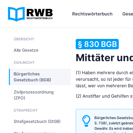
Rechtswörterbuch
Gese
ÜBERSICHT
§ 830 BGB
Alle Gesetze
Mittäter und
ZIVILRECHT
(1) Haben mehrere durch e
Bürgerliches
verursacht, so ist jeder fü
Gesetzbuch (BGB)
lässt, wer von mehreren Be
Zivilprozessordnung
(2) Anstifter und Gehilfen s
(ZPO)
STRAFRECHT
Bürgerliches Gesetzbu
Strafgesetzbuch (StGB)
S. 738), zuletzt geänd
Gewähr. Es wird insbeso