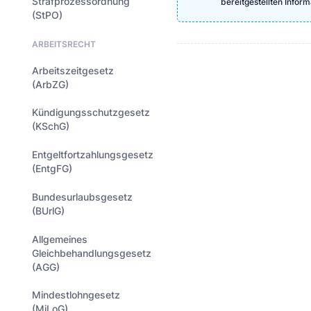
Strafprozessordnung
bereitgestellten Info
(StPO)
ARBEITSRECHT
Arbeitszeitgesetz
(ArbZG)
Kündigungsschutzgesetz
(KSchG)
Entgeltfortzahlungsgesetz
(EntgFG)
Bundesurlaubsgesetz
(BUrlG)
Allgemeines
Gleichbehandlungsgesetz
(AGG)
Mindestlohngesetz
(MiLoG)