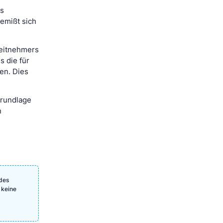
es
bemißt sich
beitnehmers
s die für
en. Dies
grundlage
n
 des
 keine