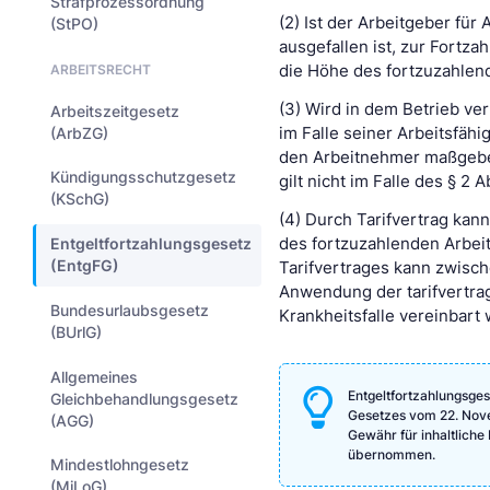
Strafprozessordnung
(2) Ist der Arbeitgeber für 
(StPO)
ausgefallen ist, zur Fortza
ARBEITSRECHT
die Höhe des fortzuzahlend
(3) Wird in dem Betrieb ve
Arbeitszeitgesetz
(ArbZG)
im Falle seiner Arbeitsfähig
den Arbeitnehmer maßgeben
Kündigungsschutzgesetz
gilt nicht im Falle des § 2 A
(KSchG)
(4) Durch Tarifvertrag ka
des fortzuzahlenden Arbeit
Entgeltfortzahlungsgesetz
(EntgFG)
Tarifvertrages kann zwisc
Anwendung der tarifvertrag
Bundesurlaubsgesetz
Krankheitsfalle vereinbart
(BUrlG)
Allgemeines
Entgeltfortzahlungsges
Gleichbehandlungsgesetz
Gesetzes vom 22. Nove
(AGG)
Gewähr für inhaltliche 
übernommen.
Mindestlohngesetz
(MiLoG)