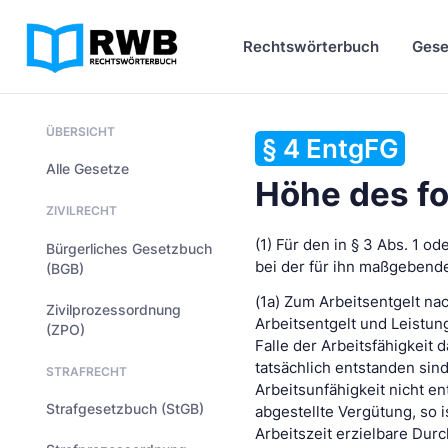
Rechtswörterbuch
Gese
ÜBERSICHT
§ 4 EntgFG
Alle Gesetze
Höhe des fo
ZIVILRECHT
(1) Für den in § 3 Abs. 1 o
Bürgerliches Gesetzbuch
bei der für ihn maßgebende
(BGB)
(1a) Zum Arbeitsentgelt na
Zivilprozessordnung
Arbeitsentgelt und Leistu
(ZPO)
Falle der Arbeitsfähigkei
tatsächlich entstanden si
STRAFRECHT
Arbeitsunfähigkeit nicht en
Strafgesetzbuch (StGB)
abgestellte Vergütung, so
Arbeitszeit erzielbare Dur