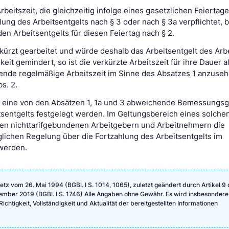
Arbeitszeit, die gleichzeitig infolge eines gesetzlichen Feiertag
hlung des Arbeitsentgelts nach § 3 oder nach § 3a verpflichtet, 
en Arbeitsentgelts für diesen Feiertag nach § 2.
rkürzt gearbeitet und würde deshalb das Arbeitsentgelt des Ar
keit gemindert, so ist die verkürzte Arbeitszeit für ihre Dauer al
de regelmäßige Arbeitszeit im Sinne des Absatzes 1 anzuseh
bs. 2.
nn eine von den Absätzen 1, 1a und 3 abweichende Bemessungs
sentgelts festgelegt werden. Im Geltungsbereich eines solche
hen nichttarifgebundenen Arbeitgebern und Arbeitnehmern die
lichen Regelung über die Fortzahlung des Arbeitsentgelts im
 werden.
etz vom 26. Mai 1994 (BGBl. I S. 1014, 1065), zuletzt geändert durch Artikel 9
mber 2019 (BGBl. I S. 1746) Alle Angaben ohne Gewähr. Es wird insbesondere
Richtigkeit, Vollständigkeit und Aktualität der bereitgestellten Informationen