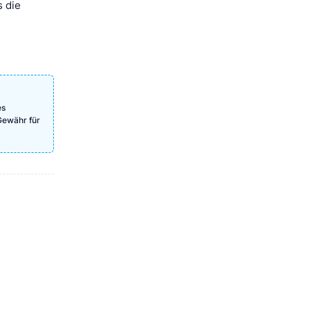
s die
es
Gewähr für