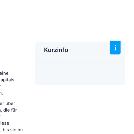
Kurzinfo
 eine
pitals,
r
n.
der über
 die für
r
diese
 bis sie im