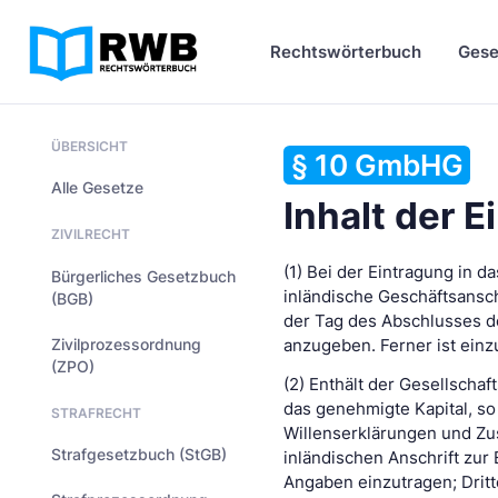
Rechtswörterbuch
Gese
ÜBERSICHT
§ 10 GmbHG
Alle Gesetze
Inhalt der 
ZIVILRECHT
(1) Bei der Eintragung in d
Bürgerliches Gesetzbuch
inländische Geschäftsansc
(BGB)
der Tag des Abschlusses d
Zivilprozessordnung
anzugeben. Ferner ist einz
(ZPO)
(2) Enthält der Gesellscha
das genehmigte Kapital, s
STRAFRECHT
Willenserklärungen und Zus
Strafgesetzbuch (StGB)
inländischen Anschrift zur
Angaben einzutragen; Dritt