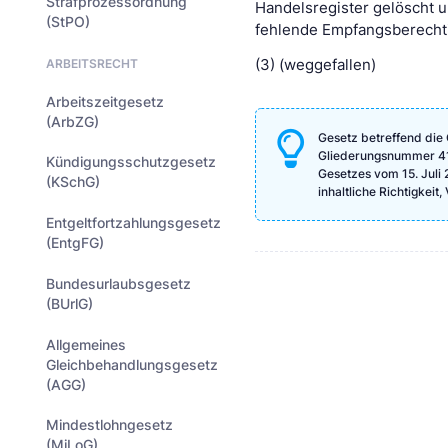
Strafprozessordnung
Handelsregister gelöscht u
(StPO)
fehlende Empfangsberechti
ARBEITSRECHT
(3) (weggefallen)
Arbeitszeitgesetz
(ArbZG)
Gesetz betreffend die 
Gliederungsnummer 4123
Kündigungsschutzgesetz
Gesetzes vom 15. Juli 
(KSchG)
inhaltliche Richtigkeit
Entgeltfortzahlungsgesetz
(EntgFG)
Bundesurlaubsgesetz
(BUrlG)
Allgemeines
Gleichbehandlungsgesetz
(AGG)
Mindestlohngesetz
(MiLoG)