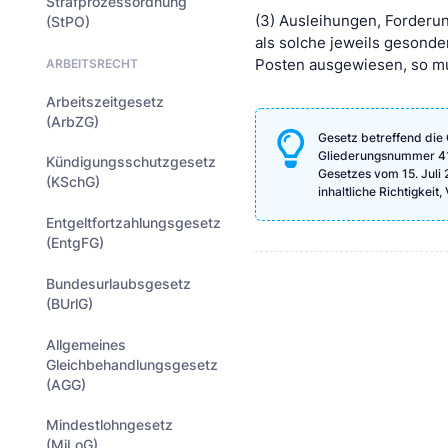
Strafprozessordnung
(3) Ausleihungen, Forderun
(StPO)
als solche jeweils gesond
ARBEITSRECHT
Posten ausgewiesen, so mu
Arbeitszeitgesetz
(ArbZG)
Gesetz betreffend die 
Gliederungsnummer 4123
Kündigungsschutzgesetz
Gesetzes vom 15. Juli 
(KSchG)
inhaltliche Richtigkeit
Entgeltfortzahlungsgesetz
(EntgFG)
Bundesurlaubsgesetz
(BUrlG)
Allgemeines
Gleichbehandlungsgesetz
(AGG)
Mindestlohngesetz
(MiLoG)