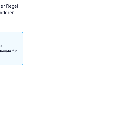
der Regel
anderen
es
Gewähr für