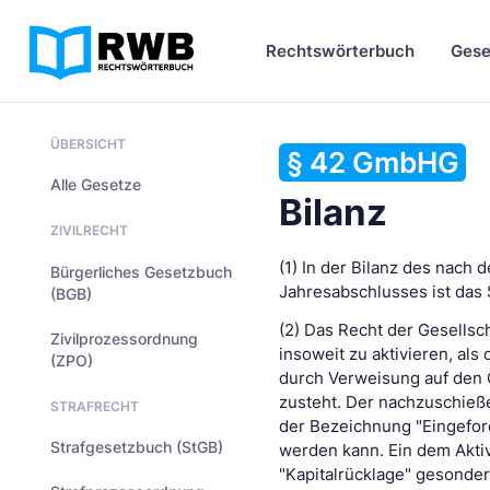
Rechtswörterbuch
Gese
ÜBERSICHT
§ 42 GmbHG
Alle Gesetze
Bilanz
ZIVILRECHT
(1) In der Bilanz des nach
Bürgerliches Gesetzbuch
Jahresabschlusses ist das 
(BGB)
(2) Das Recht der Gesellsc
Zivilprozessordnung
insoweit zu aktivieren, als
(ZPO)
durch Verweisung auf den G
zusteht. Der nachzuschieße
STRAFRECHT
der Bezeichnung "Eingefor
Strafgesetzbuch (StGB)
werden kann. Ein dem Aktiv
"Kapitalrücklage" gesonde