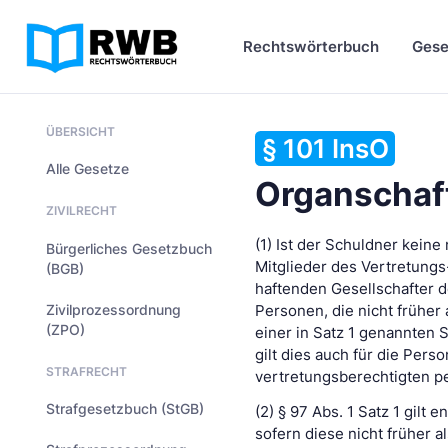
Rechtswörterbuch
Gese
ÜBERSICHT
§ 101 InsO
Alle Gesetze
Organschaft
ZIVILRECHT
(1) Ist der Schuldner keine
Bürgerliches Gesetzbuch
Mitglieder des Vertretungs
(BGB)
haftenden Gesellschafter d
Zivilprozessordnung
Personen, die nicht früher
(ZPO)
einer in Satz 1 genannten 
gilt dies auch für die Perso
STRAFRECHT
vertretungsberechtigten pe
Strafgesetzbuch (StGB)
(2) § 97 Abs. 1 Satz 1 gilt
sofern diese nicht früher 