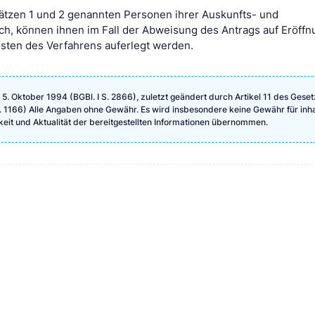
ätzen 1 und 2 genannten Personen ihrer Auskunfts- und
ach, können ihnen im Fall der Abweisung des Antrags auf Eröff
osten des Verfahrens auferlegt werden.
. Oktober 1994 (BGBl. I S. 2866), zuletzt geändert durch Artikel 11 des Gese
 S. 1166) Alle Angaben ohne Gewähr. Es wird insbesondere keine Gewähr für inha
igkeit und Aktualität der bereitgestellten Informationen übernommen.