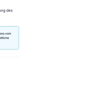
nung des
tzes vom
ltliche