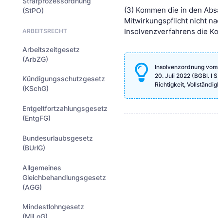
Strafprozessordnung
(3) Kommen die in den Abs
(StPO)
Mitwirkungspflicht nicht n
ARBEITSRECHT
Insolvenzverfahrens die K
Arbeitszeitgesetz
(ArbZG)
Insolvenzordnung vom 5
20. Juli 2022 (BGBl. I
Kündigungsschutzgesetz
Richtigkeit, Vollständ
(KSchG)
Entgeltfortzahlungsgesetz
(EntgFG)
Bundesurlaubsgesetz
(BUrlG)
Allgemeines
Gleichbehandlungsgesetz
(AGG)
Mindestlohngesetz
(MiLoG)