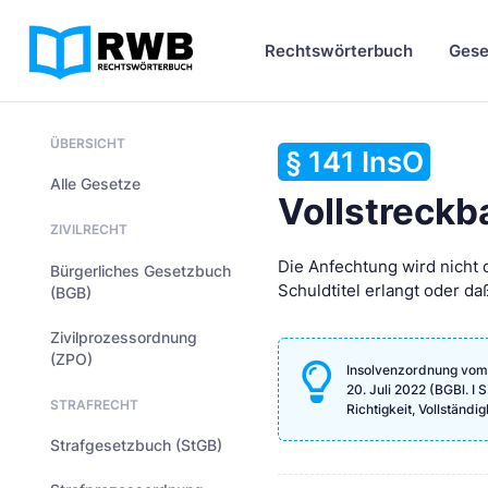
Rechtswörterbuch
Gese
ÜBERSICHT
§ 141 InsO
Alle Gesetze
Vollstreckba
ZIVILRECHT
Die Anfechtung wird nicht 
Bürgerliches Gesetzbuch
Schuldtitel erlangt oder d
(BGB)
Zivilprozessordnung
(ZPO)
Insolvenzordnung vom 5
20. Juli 2022 (BGBl. I
STRAFRECHT
Richtigkeit, Vollständ
Strafgesetzbuch (StGB)