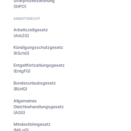
Strafprozessordnung
(StPO)
ARBEITSRECHT
Arbeitszeitgesetz
(ArbZG)
Kündigungsschutzgesetz
(KSchG)
Entgeltfortzahlungsgesetz
(EntgFG)
Bundesurlaubsgesetz
(BUrlG)
Allgemeines
Gleichbehandlungsgesetz
(AGG)
Mindestlohngesetz
(MiLoG)