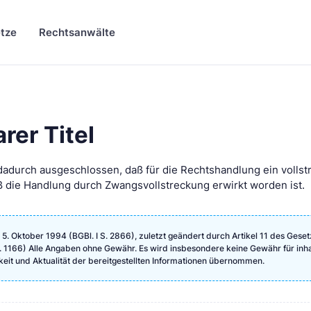
tze
Rechtsanwälte
rer Titel
dadurch ausgeschlossen, daß für die Rechtshandlung ein vollst
aß die Handlung durch Zwangsvollstreckung erwirkt worden ist.
. Oktober 1994 (BGBl. I S. 2866), zuletzt geändert durch Artikel 11 des Gese
 S. 1166) Alle Angaben ohne Gewähr. Es wird insbesondere keine Gewähr für inha
igkeit und Aktualität der bereitgestellten Informationen übernommen.