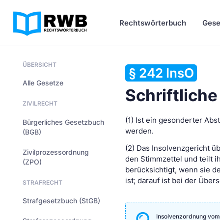
Rechtswörterbuch
Gese
ÜBERSICHT
§ 242 InsO
Alle Gesetze
Schriftlic
ZIVILRECHT
(1) Ist ein gesonderter Ab
Bürgerliches Gesetzbuch
werden.
(BGB)
(2) Das Insolvenzgericht 
Zivilprozessordnung
den Stimmzettel und teilt i
(ZPO)
berücksichtigt, wenn sie 
ist; darauf ist bei der Üb
STRAFRECHT
Strafgesetzbuch (StGB)
Insolvenzordnung vom 5