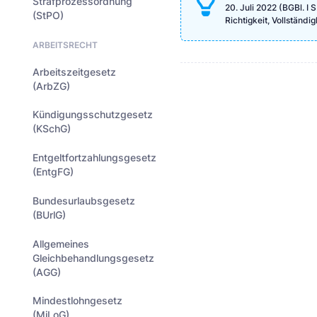
Strafprozessordnung
20. Juli 2022 (BGBl. I
(StPO)
Richtigkeit, Vollständ
ARBEITSRECHT
Arbeitszeitgesetz
(ArbZG)
Kündigungsschutzgesetz
(KSchG)
Entgeltfortzahlungsgesetz
(EntgFG)
Bundesurlaubsgesetz
(BUrlG)
Allgemeines
Gleichbehandlungsgesetz
(AGG)
Mindestlohngesetz
(MiLoG)