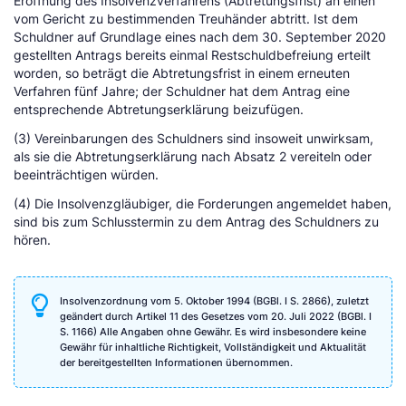
Eröffnung des Insolvenzverfahrens (Abtretungsfrist) an einen
vom Gericht zu bestimmenden Treuhänder abtritt. Ist dem
Schuldner auf Grundlage eines nach dem 30. September 2020
gestellten Antrags bereits einmal Restschuldbefreiung erteilt
worden, so beträgt die Abtretungsfrist in einem erneuten
Verfahren fünf Jahre; der Schuldner hat dem Antrag eine
entsprechende Abtretungserklärung beizufügen.
(3) Vereinbarungen des Schuldners sind insoweit unwirksam,
als sie die Abtretungserklärung nach Absatz 2 vereiteln oder
beeinträchtigen würden.
(4) Die Insolvenzgläubiger, die Forderungen angemeldet haben,
sind bis zum Schlusstermin zu dem Antrag des Schuldners zu
hören.
Insolvenzordnung vom 5. Oktober 1994 (BGBl. I S. 2866), zuletzt
geändert durch Artikel 11 des Gesetzes vom 20. Juli 2022 (BGBl. I
S. 1166) Alle Angaben ohne Gewähr. Es wird insbesondere keine
Gewähr für inhaltliche Richtigkeit, Vollständigkeit und Aktualität
der bereitgestellten Informationen übernommen.