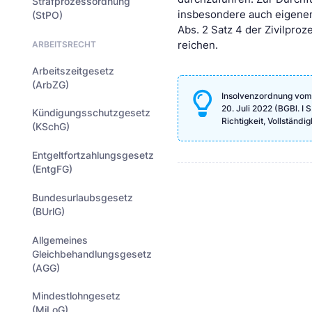
Strafprozessordnung
insbesondere auch eigenen
(StPO)
Abs. 2 Satz 4 der Zivilpro
ARBEITSRECHT
reichen.
Arbeitszeitgesetz
(ArbZG)
Insolvenzordnung vom 5
20. Juli 2022 (BGBl. I
Kündigungsschutzgesetz
Richtigkeit, Vollständ
(KSchG)
Entgeltfortzahlungsgesetz
(EntgFG)
Bundesurlaubsgesetz
(BUrlG)
Allgemeines
Gleichbehandlungsgesetz
(AGG)
Mindestlohngesetz
(MiLoG)