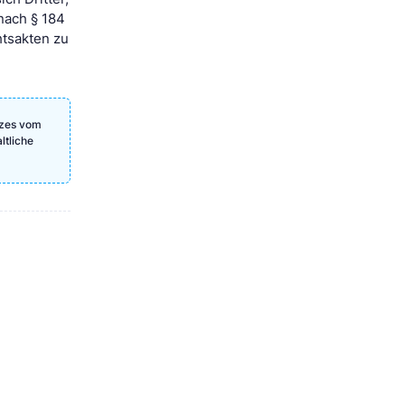
nach § 184
htsakten zu
tzes vom
ltliche