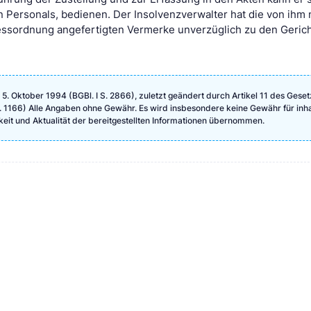
 Personals, bedienen. Der Insolvenzverwalter hat die von ihm 
zessordnung angefertigten Vermerke unverzüglich zu den Geric
. Oktober 1994 (BGBl. I S. 2866), zuletzt geändert durch Artikel 11 des Gese
 S. 1166) Alle Angaben ohne Gewähr. Es wird insbesondere keine Gewähr für inha
igkeit und Aktualität der bereitgestellten Informationen übernommen.