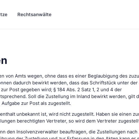
tze
Rechtsanwälte
en
lgen von Amts wegen, ohne dass es einer Beglaubigung des zuz
können dadurch bewirkt werden, dass das Schriftstück unter der 
zur Post gegeben wird; § 184 Abs. 2 Satz 1, 2 und 4 der
tsprechend. Soll die Zustellung im Inland bewirkt werden, gilt 
 Aufgabe zur Post als zugestellt.
nthalt unbekannt ist, wird nicht zugestellt. Haben sie einen zu
ngen berechtigten Vertreter, so wird dem Vertreter zugestellt
ann den Insolvenzverwalter beauftragen, die Zustellungen nach 
hrung der Zustellung und zur Erfassung in den Akten kann er si