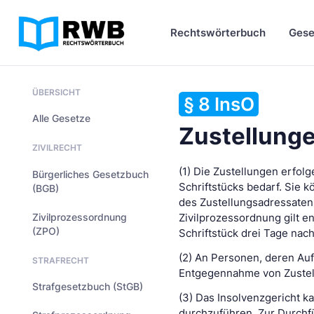
Rechtswörterbuch
Gese
ÜBERSICHT
§ 8 InsO
Alle Gesetze
Zustellung
ZIVILRECHT
(1) Die Zustellungen erfo
Bürgerliches Gesetzbuch
Schriftstücks bedarf. Sie 
(BGB)
des Zustellungsadressaten 
Zivilprozessordnung
Zivilprozessordnung gilt en
(ZPO)
Schriftstück drei Tage nach
(2) An Personen, deren Aufe
STRAFRECHT
Entgegennahme von Zustellu
Strafgesetzbuch (StGB)
(3) Das Insolvenzgericht k
durchzuführen. Zur Durchfü