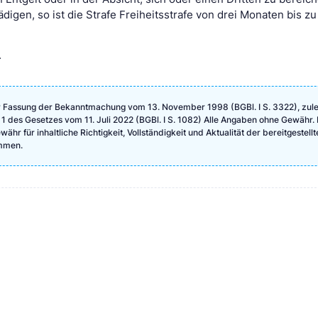
igen, so ist die Strafe Freiheitsstrafe von drei Monaten bis zu
.
r Fassung der Bekanntmachung vom 13. November 1998 (BGBl. I S. 3322), zule
 1 des Gesetzes vom 11. Juli 2022 (BGBl. I S. 1082) Alle Angaben ohne Gewähr. 
hr für inhaltliche Richtigkeit, Vollständigkeit und Aktualität der bereitgestellt
mmen.