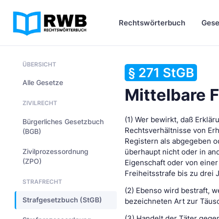
Rechtswörterbuch
Gese
ÜBERSICHT
§ 271 StGB
Alle Gesetze
Mittelbare
ZIVILRECHT
(1) Wer bewirkt, daß Erklä
Bürgerliches Gesetzbuch
Rechtsverhältnisse von Erh
(BGB)
Registern als abgegeben o
Zivilprozessordnung
überhaupt nicht oder in an
(ZPO)
Eigenschaft oder von eine
Freiheitsstrafe bis zu drei 
STRAFRECHT
(2) Ebenso wird bestraft, 
Strafgesetzbuch (StGB)
bezeichneten Art zur Täus
(3) Handelt der Täter gegen