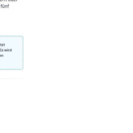
 fünf
tzt
Es wird
en