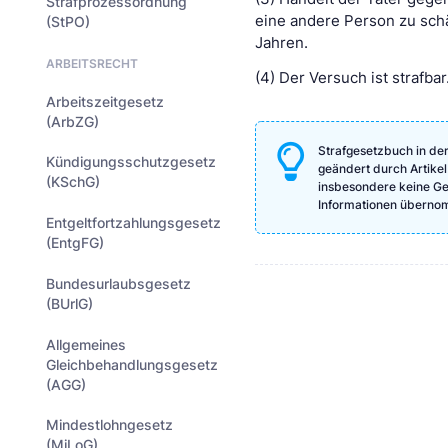
Strafprozessordnung
eine andere Person zu schäd
(StPO)
Jahren.
ARBEITSRECHT
(4) Der Versuch ist strafbar
Arbeitszeitgesetz
(ArbZG)
Strafgesetzbuch in de
Kündigungsschutzgesetz
geändert durch Artikel
(KSchG)
insbesondere keine Gewä
Informationen überno
Entgeltfortzahlungsgesetz
(EntgFG)
Bundesurlaubsgesetz
(BUrlG)
Allgemeines
Gleichbehandlungsgesetz
(AGG)
Mindestlohngesetz
(MiLoG)