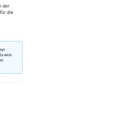
n der
für die
tzt
Es wird
en