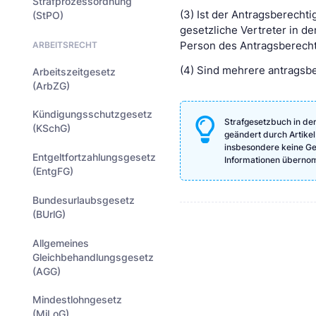
Strafprozessordnung
(3) Ist der Antragsberecht
(StPO)
gesetzliche Vertreter in d
ARBEITSRECHT
Person des Antragsberechti
(4) Sind mehrere antragsber
Arbeitszeitgesetz
(ArbZG)
Kündigungsschutzgesetz
Strafgesetzbuch in de
(KSchG)
geändert durch Artikel
insbesondere keine Gewä
Entgeltfortzahlungsgesetz
Informationen überno
(EntgFG)
Bundesurlaubsgesetz
(BUrlG)
Allgemeines
Gleichbehandlungsgesetz
(AGG)
Mindestlohngesetz
(MiLoG)