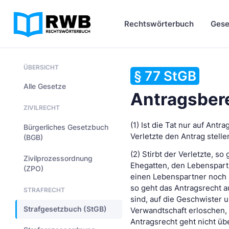
Rechtswörterbuch
Gese
ÜBERSICHT
§ 77 StGB
Alle Gesetze
Antragsber
ZIVILRECHT
(1) Ist die Tat nur auf Ant
Bürgerliches Gesetzbuch
Verletzte den Antrag stelle
(BGB)
(2) Stirbt der Verletzte, s
Zivilprozessordnung
Ehegatten, den Lebenspartn
(ZPO)
einen Lebenspartner noch K
so geht das Antragsrecht au
STRAFRECHT
sind, auf die Geschwister u
Strafgesetzbuch (StGB)
Verwandtschaft erloschen,
Antragsrecht geht nicht üb