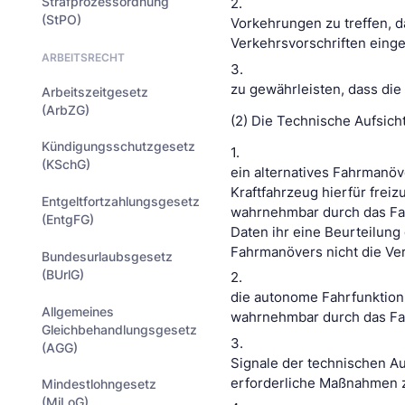
Strafprozessordnung
2.
(StPO)
Vorkehrungen zu treffen, d
Verkehrsvorschriften eing
ARBEITSRECHT
3.
zu gewährleisten, dass die
Arbeitszeitgesetz
(ArbZG)
(2) Die Technische Aufsicht
Kündigungsschutzgesetz
1.
(KSchG)
ein alternatives Fahrmanö
Kraftfahrzeug hierfür freiz
Entgeltfortzahlungsgesetz
wahrnehmbar durch das Fah
(EntgFG)
Daten ihr eine Beurteilung
Fahrmanövers nicht die Ver
Bundesurlaubsgesetz
(BUrlG)
2.
die autonome Fahrfunktion 
Allgemeines
wahrnehmbar durch das Fa
Gleichbehandlungsgesetz
3.
(AGG)
Signale der technischen A
erforderliche Maßnahmen z
Mindestlohngesetz
(MiLoG)