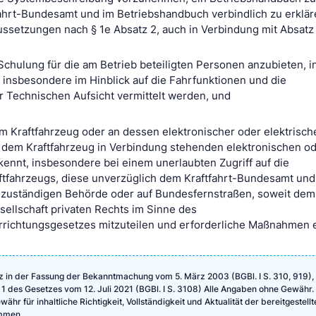
hrt-Bundesamt und im Betriebshandbuch verbindlich zu erklär
ssetzungen nach § 1e Absatz 2, auch in Verbindung mit Absatz 3
Schulung für die am Betrieb beteiligten Personen anzubieten, i
insbesondere im Hinblick auf die Fahrfunktionen und die
Technischen Aufsicht vermittelt werden, und
m Kraftfahrzeug oder an dessen elektronischer oder elektrisch
t dem Kraftfahrzeug in Verbindung stehenden elektronischen o
rkennt, insbesondere bei einem unerlaubten Zugriff auf die
tfahrzeugs, diese unverzüglich dem Kraftfahrt-Bundesamt und
zuständigen Behörde oder auf Bundesfernstraßen, soweit dem
sellschaft privaten Rechts im Sinne des
errichtungsgesetzes mitzuteilen und erforderliche Maßnahmen e
 in der Fassung der Bekanntmachung vom 5. März 2003 (BGBl. I S. 310, 919), 
 1 des Gesetzes vom 12. Juli 2021 (BGBl. I S. 3108) Alle Angaben ohne Gewähr.
hr für inhaltliche Richtigkeit, Vollständigkeit und Aktualität der bereitgestellt
mmen.