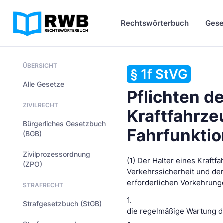
Rechtswörterbuch
Gese
ÜBERSICHT
§ 1f StVG
Alle Gesetze
Pflichten de
ZIVILRECHT
Kraftfahrz
Bürgerliches Gesetzbuch
Fahrfunktio
(BGB)
Zivilprozessordnung
(1) Der Halter eines Kraftf
(ZPO)
Verkehrssicherheit und der
erforderlichen Vorkehrunge
STRAFRECHT
1.
Strafgesetzbuch (StGB)
die regelmäßige Wartung de