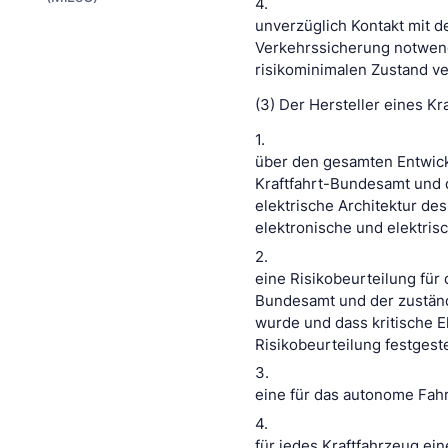
4.
unverzüglich Kontakt mit d
Verkehrssicherung notwend
risikominimalen Zustand ve
(3) Der Hersteller eines K
1.
über den gesamten Entwick
Kraftfahrt-Bundesamt und 
elektrische Architektur de
elektronische und elektrisc
2.
eine Risikobeurteilung fü
Bundesamt und der zuständ
wurde und dass kritische 
Risikobeurteilung festgest
3.
eine für das autonome Fah
4.
für jedes Kraftfahrzeug e