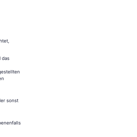
htet,
d das
estellten
en
der sonst
enenfalls