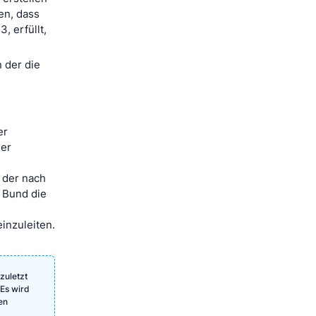
en, dass
, erfüllt,
n der die
er
der
 der nach
 Bund die
inzuleiten.
zuletzt
 Es wird
en