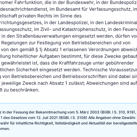
onomer Fahrfunktion, die in der Bundeswehr, in der Bundespoliz
desnachrichtendienst, im Bundesamt für Verfassungsschutz, i
ellschaft privaten Rechts im Sinne des
rrichtungsgesetzes, in der Landespolizei, in den Landeskrimina
ssungsschutz, im Zivil- und Katastrophenschutz, in den Feuer
 in den Straßenbauverwaltungen eingesetzt werden, dürfen vo
 Regelungen zur Festlegung von Betriebsbereichen und von
e von den gemäß § 1j Absatz 1 erlassenen Verordnungen abwei
üllung hoheitlicher Aufgaben bestimmt, für diese Zwecke gebau
gewährleistet ist, dass die Kraftfahrzeuge unter gebührender
ntlichen Sicherheit eingesetzt werden. Technische Voraussetzu
 von Betriebsbereichen und Betriebsvorschriften sind dabei 
 jeweilige Zweck nach Absatz 1 zulässt; Abweichungen sind auf
ß zu beschränken.
 in der Fassung der Bekanntmachung vom 5. März 2003 (BGBl. I S. 310, 919), 
 1 des Gesetzes vom 12. Juli 2021 (BGBl. I S. 3108) Alle Angaben ohne Gewähr.
hr für inhaltliche Richtigkeit, Vollständigkeit und Aktualität der bereitgestellt
mmen.