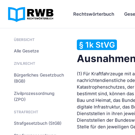
Rechtswörterbuch
Gese
ÜBERSICHT
§ 1k StVG
Alle Gesetze
Ausnahme
ZIVILRECHT
(1) Für Kraftfahrzeuge mit 
Bürgerliches Gesetzbuch
nachrichtendienstliche ode
(BGB)
Katastrophenschutzes, der
Zivilprozessordnung
bestimmt sind, können das
(ZPO)
Bau und Heimat, das Bunde
digitale Infrastruktur, da
STRAFRECHT
Dienststellen in ihren jew
Dienststellen der Bundesw
Strafgesetzbuch (StGB)
Stelle für den jeweiligen