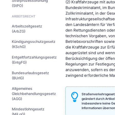
Strafprozessordnung
(2) Kraftfahrzeuge mit aut
(StPO)
Bundeskriminalamt, im Bun
Zollkriminalamt, in der Ges
ARBEITSRECHT
Infrastrukturgesellschaftse
den Landesämtern für Verfa
Arbeitszeitgesetz
den Rettungsdiensten oder
(ArbZG)
technischen Vorgaben, von
Betriebsvorschriften sowi
Kündigungsschutzgesetz
(KSchG)
die Kraftfahrzeuge zur Erf
ausgerüstet sind und wenn 
Entgeltfortzahlungsgesetz
Berücksichtigung der öffe
(EntgFG)
Regelungen zur Festlegung
anzuwenden, sofern es der
Bundesurlaubsgesetz
zwingend erforderliche Ma
(BUrlG)
Allgemeines
Gleichbehandlungsgesetz
Straßenverkehrsgesetz
(AGG)
geändert durch Artikel
insbesondere keine Gewä
Informationen überno
Mindestlohngesetz
(MiLoG)