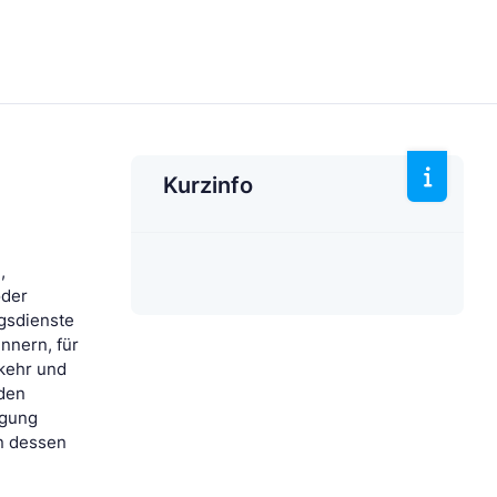
Kurzinfo
,
oder
gsdienste
nnern, für
kehr und
rden
igung
n dessen