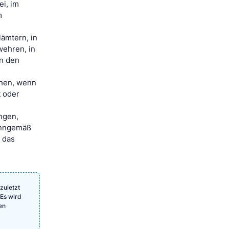
ei, im
m
lämtern, in
wehren, in
n den
chen, wenn
t oder
ngen,
sinngemäß
 das
zuletzt
 Es wird
en