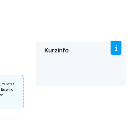
Kurzinfo
 zuletzt
 Es wird
en