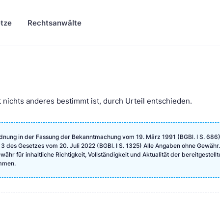
tze
Rechtsanwälte
 nichts anderes bestimmt ist, durch Urteil entschieden.
dnung in der Fassung der Bekanntmachung vom 19. März 1991 (BGBl. I S. 686),
 3 des Gesetzes vom 20. Juli 2022 (BGBl. I S. 1325) Alle Angaben ohne Gewähr.
hr für inhaltliche Richtigkeit, Vollständigkeit und Aktualität der bereitgestellt
mmen.