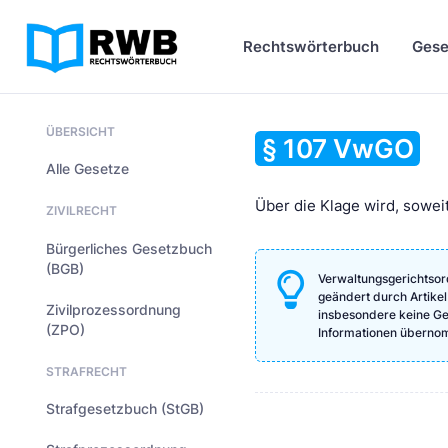
Rechtswörterbuch
Gese
ÜBERSICHT
§ 107 VwGO
Alle Gesetze
Über die Klage wird, soweit
ZIVILRECHT
Bürgerliches Gesetzbuch
(BGB)
Verwaltungsgerichtsor
geändert durch Artikel
Zivilprozessordnung
insbesondere keine Gewä
(ZPO)
Informationen überno
STRAFRECHT
Strafgesetzbuch (StGB)