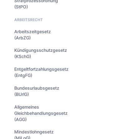
Strafprozessordnung
(StPO)
ARBEITSRECHT
Arbeitszeitgesetz
(ArbZG)
Kündigungsschutzgesetz
(KSchG)
Entgeltfortzahlungsgesetz
(EntgFG)
Bundesurlaubsgesetz
(BUrlG)
Allgemeines
Gleichbehandlungsgesetz
(AGG)
Mindestlohngesetz
(MiLoG)