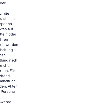
 der
ür die
u stellen.
rper ab.
kten auf
tteln oder
ahren
lten werden
mhaltung
der
tlung nach
richt in
rden. Für
eltend
imhaltung
den, Akten,
 Personal
chwerde