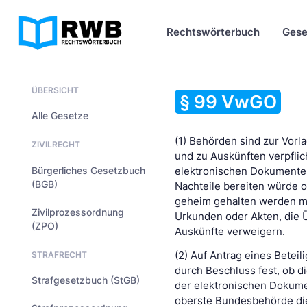
Rechtswörterbuch
Gese
ÜBERSICHT
§ 99 VwGO
Alle Gesetze
(1) Behörden sind zur Vor
ZIVILRECHT
und zu Auskünften verpflic
Bürgerliches Gesetzbuch
elektronischen Dokumente
(BGB)
Nachteile bereiten würde 
geheim gehalten werden mü
Zivilprozessordnung
Urkunden oder Akten, die 
(ZPO)
Auskünfte verweigern.
STRAFRECHT
(2) Auf Antrag eines Betei
durch Beschluss fest, ob d
Strafgesetzbuch (StGB)
der elektronischen Dokumen
oberste Bundesbehörde die