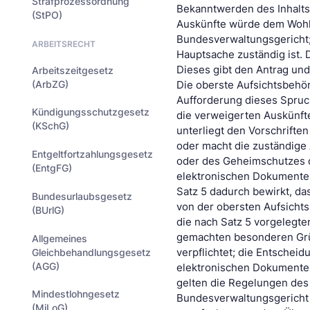
Strafprozessordnung
Bekanntwerden des Inhalts
(StPO)
Auskünfte würde dem Wohl 
Bundesverwaltungsgericht; 
ARBEITSRECHT
Hauptsache zuständig ist. D
Dieses gibt den Antrag un
Arbeitszeitgesetz
(ArbZG)
Die oberste Aufsichtsbehör
Aufforderung dieses Spruc
Kündigungsschutzgesetz
die verweigerten Auskünfte
(KSchG)
unterliegt den Vorschrifte
oder macht die zuständige
Entgeltfortzahlungsgesetz
oder des Geheimschutzes d
(EntgFG)
elektronischen Dokumente 
Satz 5 dadurch bewirkt, d
Bundesurlaubsgesetz
von der obersten Aufsicht
(BUrlG)
die nach Satz 5 vorgelegte
gemachten besonderen Gründ
Allgemeines
Gleichbehandlungsgesetz
verpflichtet; die Entschei
(AGG)
elektronischen Dokumente u
gelten die Regelungen des
Mindestlohngesetz
Bundesverwaltungsgericht 
(MiLoG)