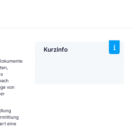
Kurzinfo
r Dokumente
ten,
es
nach
age von
der
ndlung
rmittlung
ert eine