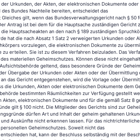
 der Urkunden, der Akten, der elektronischen Dokumente oder
des Bundes Nachteile bereiten, entscheidet das
Gleiches gilt, wenn das Bundesverwaltungsgericht nach § 50 f
er Antrag ist bei dem für die Hauptsache zuständigen Gericht z
d die Hauptsacheakten an den nach § 189 zuständigen Spruchkö
de hat die nach Absatz 1 Satz 2 verweigerten Urkunden oder A
hkörpers vorzulegen, die elektronischen Dokumente zu übermi
 zu erteilen. Sie ist zu diesem Verfahren beizuladen. Das Verf
n des materiellen Geheimschutzes. Können diese nicht eingeha
 Aufsichtsbehörde geltend, dass besondere Gründe der Gehei
er Übergabe der Urkunden oder Akten oder der Übermittlung 
an das Gericht entgegenstehen, wird die Vorlage oder Übermit
ass die Urkunden, Akten oder elektronischen Dokumente dem Ge
sbehörde bestimmten Räumlichkeiten zur Verfügung gestellt we
n Akten, elektronischen Dokumente und für die gemäß Satz 8 g
e gilt § 100 nicht. Die Mitglieder des Gerichts sind zur Gehe
dungsgründe dürfen Art und Inhalt der geheim gehaltenen Urkun
nd Auskünfte nicht erkennen lassen. Für das nichtrichterliche
 personellen Geheimschutzes. Soweit nicht das
entschieden hat, kann der Beschluss selbständig mit der Bes