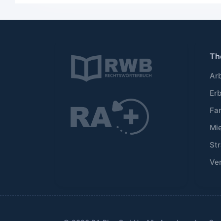
Th
Ar
Er
Fa
Mi
Str
Ve