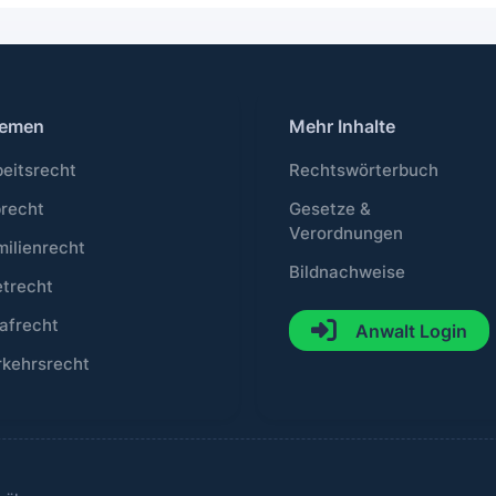
emen
Mehr Inhalte
beitsrecht
Rechtswörterbuch
brecht
Gesetze &
Verordnungen
milienrecht
Bildnachweise
etrecht
afrecht
Anwalt Login
rkehrsrecht