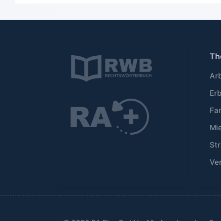
Th
Ar
Er
Fa
Mi
Str
Ve