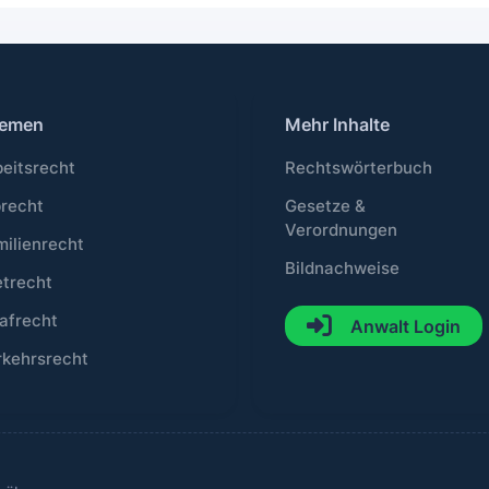
emen
Mehr Inhalte
beitsrecht
Rechtswörterbuch
brecht
Gesetze &
Verordnungen
milienrecht
Bildnachweise
etrecht
afrecht
Anwalt Login
rkehrsrecht