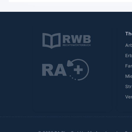
Th
Ar
Er
Fa
Mi
Str
Ve