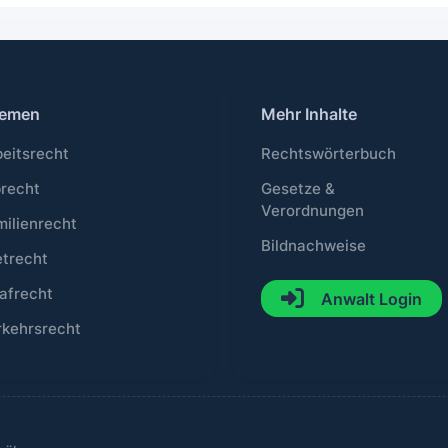
emen
Mehr Inhalte
beitsrecht
Rechtswörterbuch
brecht
Gesetze &
Verordnungen
milienrecht
Bildnachweise
etrecht
afrecht
Anwalt Login
rkehrsrecht