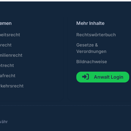
emen
Mehr Inhalte
beitsrecht
Rechtswörterbuch
brecht
Gesetze &
Verordnungen
milienrecht
Bildnachweise
etrecht
afrecht
Anwalt Login
rkehrsrecht
währ