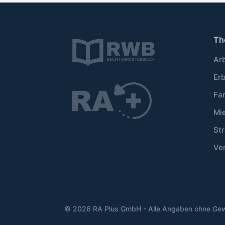
Th
Ar
Er
Fa
Mi
Str
Ve
© 2026 RA Plus GmbH - Alle Angaben ohne Ge