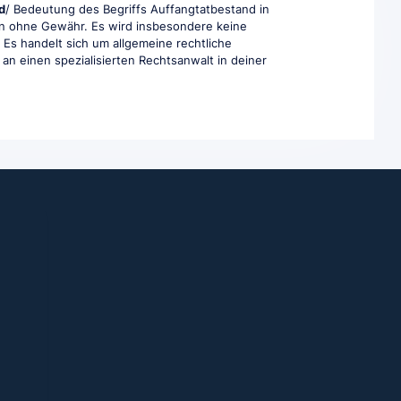
d
/ Bedeutung des Begriffs Auffangtatbestand in
aben ohne Gewähr. Es wird insbesondere keine
. Es handelt sich um allgemeine rechtliche
e an einen spezialisierten Rechtsanwalt in deiner