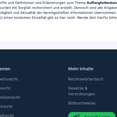
griffe und Defintionen und Erläuterungen zum Thema
Auffangtatbestan
e wurden mit Sorgfalt recherchiert und erstellt. Dennoch sind alle Ang
tändigkeit und Aktualität der bereitgestellten Informationen übernommen
r einen konkreten Einzelfall gibt es hier nicht. Wende dich hierfür bitt
emen
Mehr Inhalte
beitsrecht
Rechtswörterbuch
brecht
Gesetze &
Verordnungen
milienrecht
Bildnachweise
etrecht
afrecht
Anwalt Login