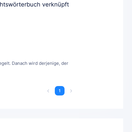
chtswörterbuch verknüpft
egelt. Danach wird derjenige, der
1