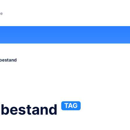
ze
bestand
tbestand
TAG