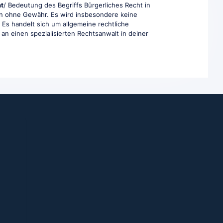
ht
/ Bedeutung des Begriffs Bürgerliches Recht in
aben ohne Gewähr. Es wird insbesondere keine
. Es handelt sich um allgemeine rechtliche
e an einen spezialisierten Rechtsanwalt in deiner