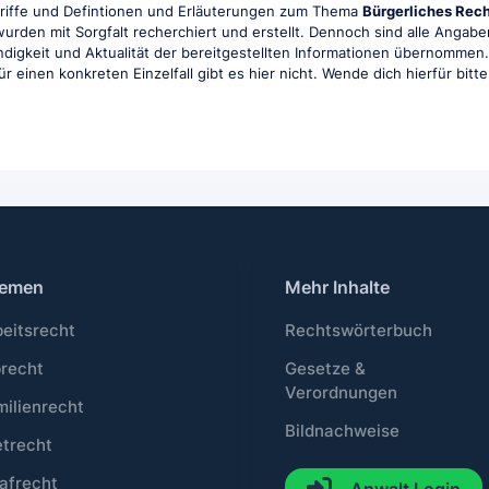
griffe und Defintionen und Erläuterungen zum Thema
Bürgerliches Rec
e wurden mit Sorgfalt recherchiert und erstellt. Dennoch sind alle Ang
tändigkeit und Aktualität der bereitgestellten Informationen übernommen
r einen konkreten Einzelfall gibt es hier nicht. Wende dich hierfür bitt
emen
Mehr Inhalte
beitsrecht
Rechtswörterbuch
brecht
Gesetze &
Verordnungen
milienrecht
Bildnachweise
etrecht
afrecht
Anwalt Login