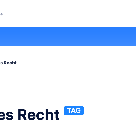
ze
es Recht
es Recht
TAG