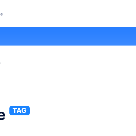
ze
e
e
TAG