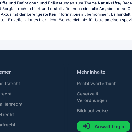
griffe und Defintionen und Erläuterungen zum Thema
Naturkräfte
/ Bede
t Sorgfalt recherchiert und erstellt. Dennoch sind alle Angaben ohne 
und Aktualität der bereitgestellten Informationen übernommen. Es handelt
en Einzelfall gibt es hier nicht. Wende dich hierfür bitte an einen spez
emen
Mehr Inhalte
beitsrecht
Rechtswörterbuch
brecht
Gesetze &
Verordnungen
milienrecht
Bildnachweise
etrecht
afrecht
Anwalt Login