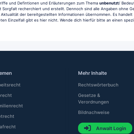
griffe und Defintionen und Erläuterungen zum Thema
unbenutzt
/ Bedeut
t Sorgfalt recherchiert und erstellt. Dennoch sind alle Angaben ohne 
und Aktualität der bereitgestellten Informationen übernommen. Es handelt
en Einzelfall gibt es hier nicht. Wende dich hierfür bitte an einen spez
emen
Mehr Inhalte
beitsrecht
Rechtswörterbuch
brecht
Gesetze &
Verordnungen
milienrecht
Bildnachweise
etrecht
afrecht
Anwalt Login