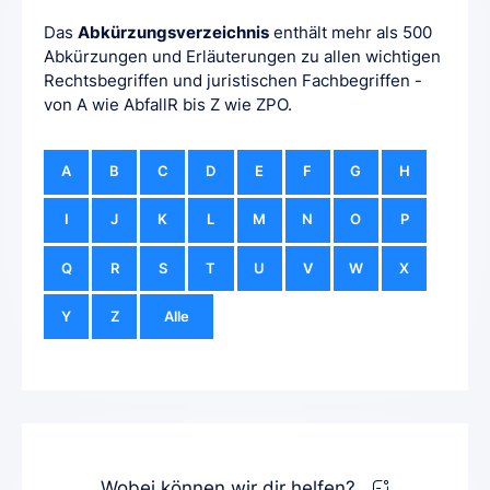
Das
Abkürzungsverzeichnis
enthält mehr als 500
Abkürzungen und Erläuterungen zu allen wichtigen
Rechtsbegriffen und juristischen Fachbegriffen -
von A wie AbfallR bis Z wie ZPO.
A
B
C
D
E
F
G
H
I
J
K
L
M
N
O
P
Q
R
S
T
U
V
W
X
Y
Z
Alle
Wobei können wir dir helfen?