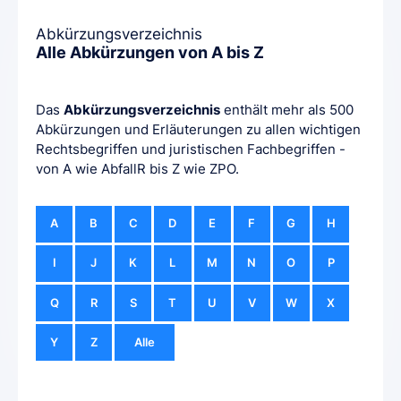
Abkürzungsverzeichnis
Alle Abkürzungen von A bis Z
Das
Abkürzungsverzeichnis
enthält mehr als 500
Abkürzungen und Erläuterungen zu allen wichtigen
Rechtsbegriffen und juristischen Fachbegriffen -
von A wie AbfallR bis Z wie ZPO.
A
B
C
D
E
F
G
H
I
J
K
L
M
N
O
P
Q
R
S
T
U
V
W
X
Y
Z
Alle