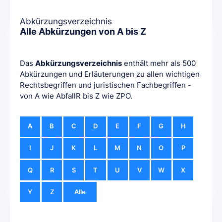
Abkürzungsverzeichnis
Alle Abkürzungen von A bis Z
Das
Abkürzungsverzeichnis
enthält mehr als 500
Abkürzungen und Erläuterungen zu allen wichtigen
Rechtsbegriffen und juristischen Fachbegriffen -
von A wie AbfallR bis Z wie ZPO.
A
B
C
D
E
F
G
H
I
J
K
L
M
N
O
P
Q
R
S
T
U
V
W
X
Y
Z
Alle