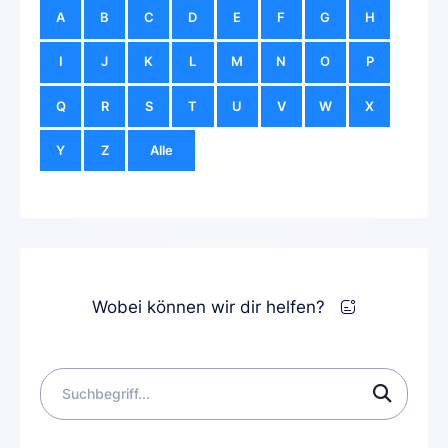
A
B
C
D
E
F
G
H
I
J
K
L
M
N
O
P
Q
R
S
T
U
V
W
X
Y
Z
Alle
Wobei können wir dir helfen?